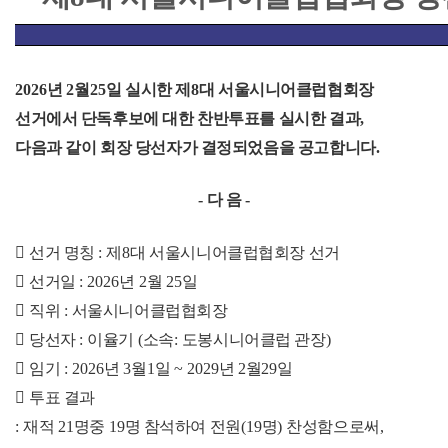
2026
년
2
월
25
일 실시한 제
8
대 서울시니어클럽협회장
선거에서 단독후보에
대한 찬반투표를 실시한 결과
,
다음과 같이 회장 당선자가 결정되었음을
공고합니다
.
-
다 음
-

선거 명칭
:
제
8
대 서울시니어클럽협회장 선거

선거일
: 2026
년
2
월
25
일

직위
:
서울시니어클럽협회장

당선자
:
이율기
(
소속
:
도봉시니어클럽 관장
)

임기
: 2026
년
3
월
1
일
~ 2029
년
2
월
29
일

투표 결과
:
재적
21
명중
19
명 참석하여 전원
(19
명
)
찬성함으로써
,