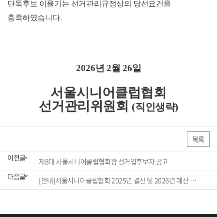
단독후보 이율기는
선거관리규정상의 당선요건을
충족하였습니다
.
2026
년
2
월
26
일
서울시니어클럽협회
선거관리위원회
(
직인생략
)
목록
이전글
제8대 서울시니어클럽협회장 선거입후보자 공고
다음글
[안내]서울시니어클럽협회 2025년 결산 및 2026년 예산 공고