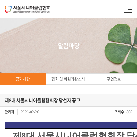
알림마당
공지사항
협회 및 회원기관소식
구인정보
제8대 서울시니어클럽협회장 당선자 공고
공지사항
관리자
2026-02-26
조회수
806
제
8
대 서울시니어클럽협회장 당