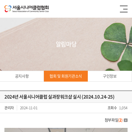
알림마당
공지사항
협회 및 회원기관소식
구인정보
2024년 서울시니어클럽 실과장워크샵 실시 (2024.10.24-25)
협회 및
관리자
2024-11-01
조회수
1,054
회원기관소식
첨부파일
(
2
)