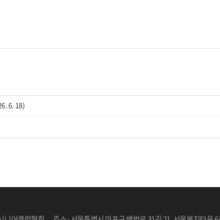
6. 18)
울시니어클럽협회 주소 : 서울특별시 마포구 백범로 31길 21, 서울복지타운 6