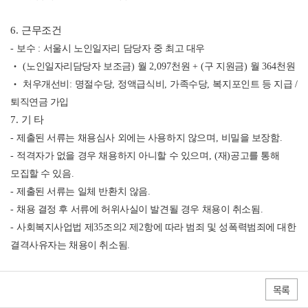
6.
근무조건
-
보수
:
서울시 노인일자리 담당자 중 최고 대우
‧
(
노인일자리담당자 보조금
)
월
2,097
천원
+ (
구 지원금
)
월
364
천원
‧
처우개선비
:
명절수당
,
정액급식비
,
가족수당
,
복지포인트 등 지급
/
퇴직연금 가입
7.
기 타
-
제출된 서류는 채용심사 외에는 사용하지 않으며
,
비밀을 보장함
.
-
적격자가 없을 경우 채용하지 아니할 수 있으며
, (
재
)
공고를 통해
모집할 수 있음
.
-
제출된 서류는 일체 반환치 않음
.
-
채용 결정 후 서류에 허위사실이 발견될 경우 채용이 취소됨
.
-
사회복지사업법 제
35
조의
2
제
2
항에 따라 범죄 및 성폭력범죄에 대한
결격사유자는 채용이 취소됨
.
목록