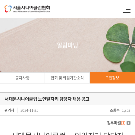
알림마당
공지사항
협회 및 회원기관소식
구인정보
서대문시니어클럽 노인일자리 담당자 채용 공고
구인정보
관리자
2024-11-25
조회수
1,853
첨부파일
(
1
)