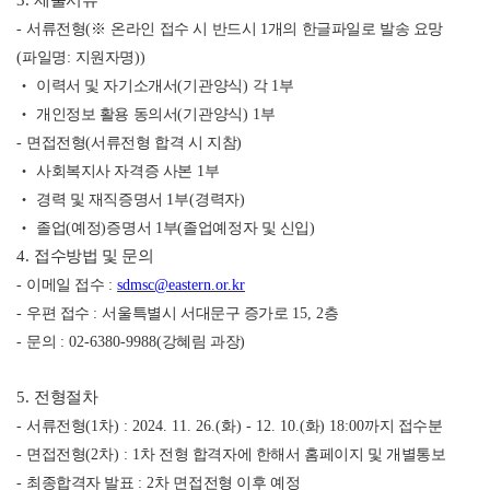
3.
제출서류
-
서류전형
(
※
온라인 접수 시 반드시
1
개의 한글파일로 발송 요망
(
파일명
:
지원자명
))
‧
이력서 및 자기소개서
(
기관양식
)
각
1
부
‧
개인정보 활용 동의서
(
기관양식
) 1
부
-
면접전형
(
서류전형 합격 시 지참
)
‧
사회복지사 자격증 사본
1
부
‧
경력 및 재직증명서
1
부
(
경력자
)
‧
졸업
(
예정
)
증명서
1
부
(
졸업예정자 및 신입
)
4.
접수방법 및 문의
-
이메일 접수
:
sdmsc@eastern.or.kr
-
우편 접수
:
서울특별시 서대문구 증가로
15, 2
층
-
문의
: 02-6380-9988(
강혜림 과장
)
5.
전형절차
-
서류전형
(1
차
) : 2024. 11. 26.(
화
) - 12. 10.(
화
) 18:00
까지 접수분
-
면접전형
(2
차
) : 1
차 전형 합격자에 한해서 홈페이지 및 개별통보
-
최종합격자 발표
: 2
차 면접전형 이후 예정