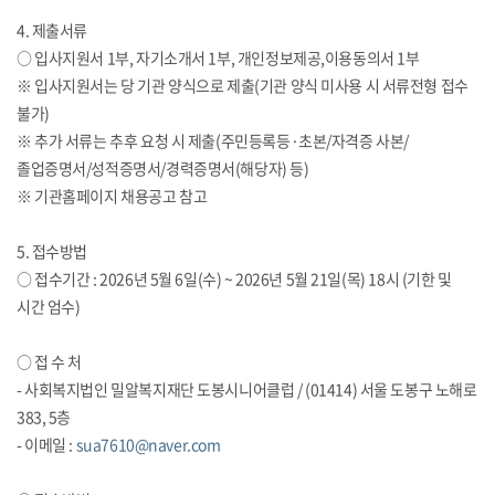
4. 제출서류
○ 입사지원서 1부, 자기소개서 1부, 개인정보제공,이용동의서 1부
※ 입사지원서는 당 기관 양식으로 제출(기관 양식 미사용 시 서류전형 접수
불가)
※ 추가 서류는 추후 요청 시 제출(주민등록등·초본/자격증 사본/
졸업증명서/성적증명서/경력증명서(해당자) 등)
※ 기관홈페이지 채용공고 참고
5. 접수방법
○ 접수기간 : 2026년 5월 6일(수) ~ 2026년 5월 21일(목) 18시 (기한 및
시간 엄수)
○ 접 수 처
- 사회복지법인 밀알복지재단 도봉시니어클럽 / (01414) 서울 도봉구 노해로
383, 5층
- 이메일 :
sua7610@naver.com