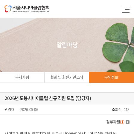
알림마당
공지사항
협회 및 회원기관소식
구인정보
2026년 도봉시니어클럽 신규 직원 모집 (담당자)
구인정보
관리자
2026-05-06
조회수
418
첨부파일
(
1
)
사회복지법인 밀알복지재단 도봉시니어클럽에서는 어르신일자리 및