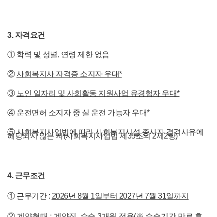
3.
자격요건
①
학력 및 성별
,
연령 제한 없음
②
사회복지사 자격증 소지자 우대
*
③
노인 일자리 및 사회활동 지원사업 유경험자 우대
*
④
운전면허 소지자 중 실 운전 가능자 우대
*
⑤
사회복지사업법에 따라 사회복지시설 종사자 결격사유에
해당되지 않는 자
(
사회복지사업법 제
35
조의
2
제
2
항
)
4.
근
무조건
①
근무기간
:
2026
년 8
월 1
일부터
2027
년 7
월 31
일까지
② 계약형태 :
계약직
,
수습
3
개월 적용
(
※
수습기간 만료 후