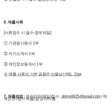
6.
제출서류
[
서류접수 시 필수-첨부파일
]
①
기관응시원서
1
부
②
자기소개서
1
부
③
개인정보동의서
1
부
※ 제출 서류의 기본 글꼴은 서울남산체L, 11pt
7.
제출방법
:
온라인
(
이메일
)
접수
:
ddms6925@gmail.com
/
제
목은
[
지원서 제출
] 담당자
/
이름