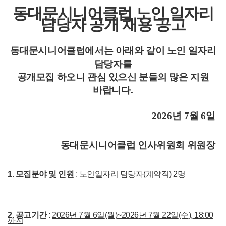
동대문시니어클럽 노인 일자리
담당자 공개 채용
공고
동대문시니어클럽에서는 아래와 같이 노인 일자리
담당자를
공개모집 하오니 관심 있으신 분들의 많은 지원
바랍니다
.
2026
년
7
월
6
일
동대문시니어클럽 인사위원회 위원장
1.
모집분야 및 인원
:
노인일자리 담당자
(
계약직
) 2
명
2.
공고기간
:
2026
년 7
월 6
일
(월
)~2026
년 7
월 22
일
(수
),
18:00
까지