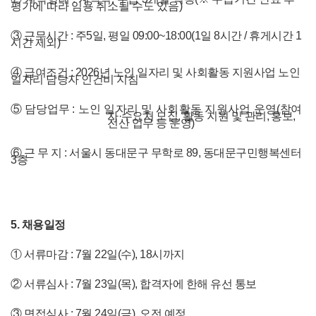
평가에 따라 임용 취소될 수도 있음
)
③
근무시간
:
주
5
일
,
평일
09:00~18:00(1
일
8
시간
/
휴게시간
1
시간 제외
)
④
급여조건
: 2026
년 노인 일자리 및 사회활동 지원사업 노인
일자리 담당자 인건비 지침
⑤
담당업무
:
노인 일자리 및 사회활동 지원사업 운영
(
참여
자
·
수요처 모집
,
활동 지원 및 관리
,
홍보
,
전산 업무 등 운영
)
⑥
근 무 지
:
서울시 동대문구 무학로
89,
동대문구민행복센터
3
층
5. 채용일정
① 서류마감 : 7월 22일(수), 18시까지
② 서류심사 : 7월 23일(목), 합격자에 한해 유선 통보
③ 면접심사 : 7월 24일(금), 오전 예정