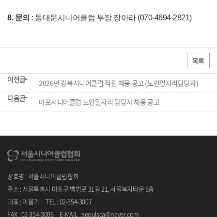
8.
문의
:
동대문시니어클럽 부장 장아라
(070-4694-2821)
목록
이전글
2026년 강북시니어클럽 직원 채용 공고 (노인일자리담당자)
다음글
마포시니어클럽 노인일자리 담당자 채용 공고
상호명 : 서울시니어클럽협회
주소 : 서울특별시 마포구 백범로 31길 21, 서울복지타운 6층
대표 : 이율기 TEL : 02-354-3007
FAX : 02-354-3006 E-MAIL : seoulsca@naver.com