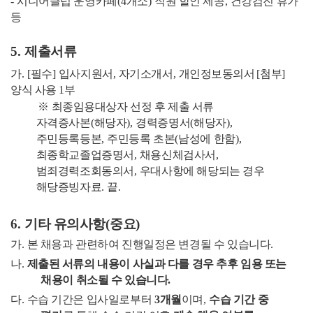
-
시니어클럽 운영카페
(4
개소
)
직원 할인 제공
,
건강검진 휴가
등
5.
제출서류
가
. [
필수
]
입사지원서
,
자기소개서
,
개인정보동의서
[
첨부
]
양식 사용
1
부
※
최종임용대상자 선정 후 제출 서류
자격증사본
(
해당자
),
경력증명서
(
해당자
),
주민등록등본
,
주민등록 초본
(
남성에 한함
),
최종학교졸업증명서
,
채용신체검사서
,
범죄경력조회동의서
,
우대사항에 해당되는 경우
해당증빙자료
.
끝
.
6.
기타 유의사항
(
중요
)
가
.
본 채용과 관련하여 진행일정은 변경될 수 있습니다
.
나
.
제출된 서류의 내용이 사실과 다를 경우 추후 임용 또는
채용이 취소될 수 있습니다
.
다
.
수습 기간은 입사일로부터
3
개월
이며
,
수습 기간 중