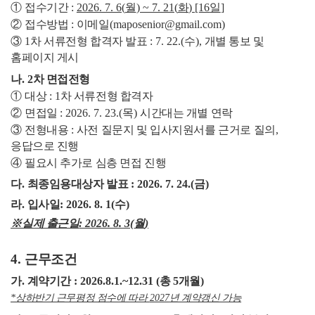
①
접수기간
:
2026. 7. 6(
월
) ~ 7. 21(
화
) [16
일
]
②
접수방법
:
이메일
(maposenior@gmail.com)
③
1
차 서류전형 합격자 발표
: 7. 22.(
수
),
개별 통보 및
홈페이지 게시
나
. 2
차 면접전형
①
대상
: 1
차 서류전형 합격자
②
면접일
: 2026. 7. 23.(
목
)
시간대는 개별 연락
③
전형내용
:
사전 질문지 및 입사지원서를 근거로 질의
,
응답으로 진행
④
필요시 추가로 심층 면접 진행
다
.
최종임용대상자 발표
: 2026. 7. 24.(
금
)
라
.
입사일
: 2026. 8. 1(
수
)
※
실제 출근일
: 2026. 8. 3(
월
)
4.
근무조건
가
.
계약기간
: 2026.8.1.~12.31 (
총
5
개월
)
*
상하반기 근무평정 점수에 따라
2027
년 계약갱신 가능