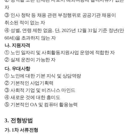
자
③
인사 청탁 등 채용 관련 부정행위로 공공기관 채용이
취소된 적이 없는 자
④
성별
,
연령 제한 없음
.
단
, 2025
년
12
월
31
일 기준 정년
(
만
60
세
)
을 초과하지 않는 자
나
.
지원자격
①
노인 일자리 및 사회활동지원사업 운영에 적합한 자
②
실제 운전이 가능한 자
다
.
우대사항
①
노인에 대한 기본 지식 및 상담역량
②
기본적인 사업기획력
③
사회적 기업 및 비즈니스 마인드
④
새로운 것에 대한 흥미도
⑤
기본적인
OA
및 컴퓨터 활용능력
3.
전형방법
가
. 1
차 서류전형