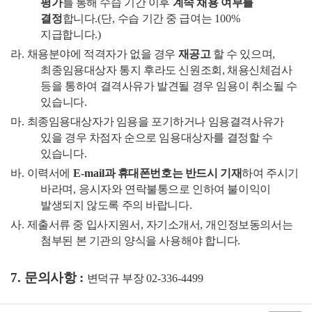
평가
를 통해 수습 기간 이후
계속 채용 여부를
결정
합니다
.(
단
,
수습 기간 중 급여는
100%
지급합니다
.)
라
.
채용분야에 적격자가 없을
경우
재공고
할 수 있으며
,
최종임용대상자 통지 후라도 신원조회
,
채용신체검사
등을 통하여 결격사유가 발견될 경우 임용이 취소될 수
있습니다
.
마
.
최종임용대상자가 임용을 포기하거나 임용결격사유가
있을 경우 차점자 순으로 임용대상자를 결정할 수
있습니다
.
바
.
이력서에
E-mail
과 휴대폰번호는 반드시 기재
하여 주시기
바라며
,
응시자와 연락불통으로 인하여 불이익이
발생되지 않도록 주의 바랍니다
.
사
.
제출서류 중 입사지원서
,
자기소개서
,
개인정보동의서는
첨부된 본 기관의 양식을 사용해야 합니다
.
7.
문의사항
:
변덕규 부장
02-336-4499