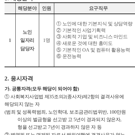
해당분야
인원
요구직무
①
노인에 대한 기본지식 및 상담역량
②
기본적인 사업기획력
노인
③
사회적 기업 및 비즈니스 마인드
1
일자리
1
명
④
새로운 것에 대한 흥미도
담당자
⑤
기본적인
OA
및 컴퓨터 활용능력
⑥
운전능력
2.
응시자격
가
.
공통자격
(
모두 해당이 되어야 함
)
①
사회복지사업법 제
35
조의
2(
종사자
)
제
2
항의 결격사유에
해당되지 않는 자
(
범죄 및
성폭력범죄
,
노인학대
,
보조금관리법위반
, 100
만원
이상의 벌금형을 선고받 고
5
년이 경과되지 않은자
,
형을 선고받고
7
년이 경과하지 않은 자 등
②
병역필 또는 면제된 자로서 해외여행에 결격사유가 없는