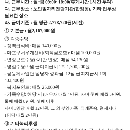
나
.
근무시간
:
월
~
금
09:00~18:00(
휴게시간
1
시간 부여
)
다
.
근무장소
:
노인일자리전담기관
(
합정동
),
기타 업무상
필요한 장소
라
.
급여기준
:
월 평균
2,778,720
원
(
세전
)
①
기본급
:
월
2,167,000
원
②
각종수당
-
정액급식비
:
매월
140,000
원
-
마포구처우개선비
(
퇴직금포함
):
매월
100,000
원
-
연장근로수당
(3
시간 인정
):
매월
54,130
원
-
명절수당
: 9
월 급여지급시
1
회
1,300,200
원
-
공동체사업단 담당자 성과금
: 12
월 급여지급시
1
회
433,400
원
-
복지포인트
:
매월
25,000
원
-
가족수당
:
해당 시
(
배우자 매월
4
만원
,
자녀 첫째 매월
5
만원
,
둘째 매월
8
만원
,
셋째 이후
자녀
1
명당 매월
12
만원
,
그 외 부양가족
_
직계존속
,
형제자매
1
명당 매월
2
만원
)
③
기타복리후생