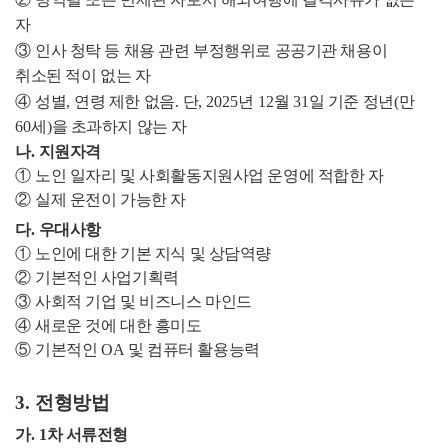
자
③
인사 청탁 등 채용 관련 부정행위로 공공기관 채용이
취소된 적이 없는 자
④
성별
,
연령 제한 없음
.
단
, 2025
년
12
월
31
일 기준 정년
(
만
60
세
)
을 초과하지 않는 자
나
.
지원자격
①
노인 일자리 및 사회활동지원사업 운영에 적합한 자
②
실제 운전이 가능한 자
다
.
우대사항
①
노인에 대한 기본 지식 및 상담역량
②
기본적인 사업기획력
③
사회적 기업 및 비즈니스 마인드
④
새로운 것에 대한 흥미도
⑤
기본적인
OA
및 컴퓨터 활용능력
3.
전형방법
가
. 1
차 서류전형