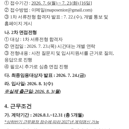
①
접수기간
:
2026. 7. 6(
월
) ~ 7. 21(
화
) [16
일
]
②
접수방법
:
이메일
(maposenior@gmail.com)
③
1
차 서류전형 합격자 발표
: 7. 22.(
수
),
개별 통보 및
홈페이지 게시
나
. 2
차 면접전형
①
대상
: 1
차 서류전형 합격자
②
면접일
: 2026. 7. 23.(
목
)
시간대는 개별 연락
③
전형내용
:
사전 질문지 및 입사지원서를 근거로 질의
,
응답으로 진행
④
필요시 추가로 심층 면접 진행
다
.
최종임용대상자 발표
: 2026. 7. 24.(
금
)
라
.
입사일
: 2026. 8. 1(
수
)
※
실제 출근일
: 2026. 8. 3(
월
)
4.
근무조건
가
.
계약기간
: 2026.8.1.~12.31 (
총
5
개월
)
*
상하반기 근무평정 점수에 따라
2027
년 계약갱신 가능