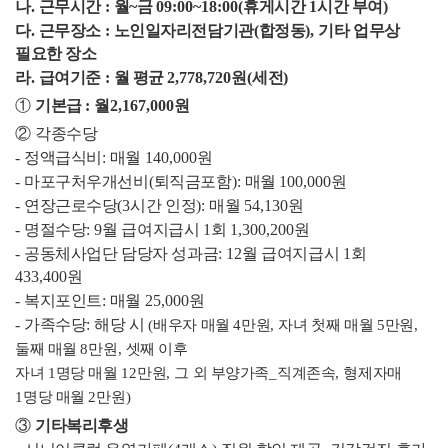
나
.
근무시간
:
월
~
금
09:00~18:00(
휴게시간
1
시간 부여
)
다
.
근무장소
:
노인일자리전담기관
(
합정동
),
기타 업무상
필요한 장소
라
.
급여기준
:
월 평균
2,778,720
원
(
세전
)
①
기본급
:
월
2,167,000
원
②
각종수당
-
정액급식비
:
매월
140,000
원
-
마포구처우개선비
(
퇴직금포함
):
매월
100,000
원
-
연장근로수당
(3
시간 인정
):
매월
54,130
원
-
명절수당
: 9
월 급여지급시
1
회
1,300,200
원
-
공동체사업단 담당자 성과금
: 12
월 급여지급시
1
회
433,400
원
-
복지포인트
:
매월
25,000
원
-
가족수당
:
해당 시
(
배우자 매월
4
만원
,
자녀 첫째 매월
5
만원
,
둘째 매월
8
만원
,
셋째 이후
자녀
1
명당 매월
12
만원
,
그 외 부양가족
_
직계존속
,
형제자매
1
명당 매월
2
만원
)
③
기타복리후생