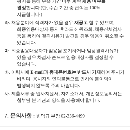
평가
를 통해 수습 기간 이후
계속 채용 여부를
결정
합니다
.(
단
,
수습 기간 중 급여는
100%
지급합니다
.)
라
.
채용분야에 적격자가 없을
경우
재공고
할 수 있으며
,
최종임용대상자 통지 후라도 신원조회
,
채용신체검사
등을 통하여 결격사유가 발견될 경우 임용이 취소될 수
있습니다
.
마
.
최종임용대상자가 임용을 포기하거나 임용결격사유가
있을 경우 차점자 순으로 임용대상자를 결정할 수
있습니다
.
바
.
이력서에
E-mail
과 휴대폰번호는 반드시 기재
하여 주시기
바라며
,
응시자와 연락불통으로 인하여 불이익이
발생되지 않도록 주의 바랍니다
.
사
.
제출서류 중 입사지원서
,
자기소개서
,
개인정보동의서는
첨부된 본 기관의 양식을 사용해야 합니다
.
7.
문의사항
:
변덕규 부장
02-336-4499