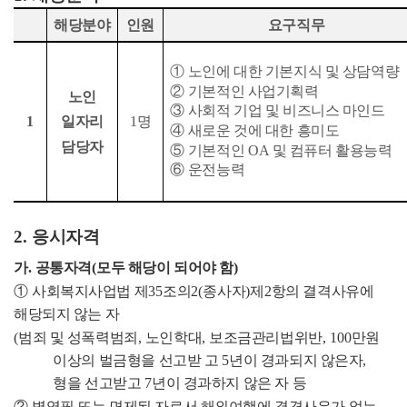
해당분야
인원
요구직무
①
노인에 대한 기본지식 및 상담역량
②
기본적인 사업기획력
노인
③
사회적 기업 및 비즈니스 마인드
1
일자리
1
명
④
새로운 것에 대한 흥미도
담당자
⑤
기본적인
OA
및 컴퓨터 활용능력
⑥
운전능력
2.
응시자격
가
.
공통자격
(
모두 해당이 되어야 함
)
①
사회복지사업법 제
35
조의
2(
종사자
)
제
2
항의 결격사유에
해당되지 않는 자
(
범죄 및
성폭력범죄
,
노인학대
,
보조금관리법위반
, 100
만원
이상의 벌금형을 선고받 고
5
년이 경과되지 않은자
,
형을 선고받고
7
년이 경과하지 않은 자 등
②
병역필 또는 면제된 자로서 해외여행에 결격사유가 없는