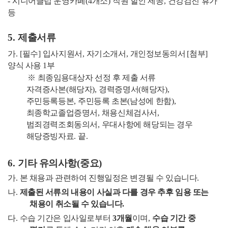
-
시니어클럽 운영카페
(4
개소
)
직원 할인 제공
,
건강검진 휴가
등
5.
제출서류
가
. [
필수
]
입사지원서
,
자기소개서
,
개인정보동의서
[
첨부
]
양식 사용
1
부
※
최종임용대상자 선정 후 제출 서류
자격증사본
(
해당자
),
경력증명서
(
해당자
),
주민등록등본
,
주민등록 초본
(
남성에 한함
),
최종학교졸업증명서
,
채용신체검사서
,
범죄경력조회동의서
,
우대사항에 해당되는 경우
해당증빙자료
.
끝
.
6.
기타 유의사항
(
중요
)
가
.
본 채용과 관련하여 진행일정은 변경될 수 있습니다
.
나
.
제출된 서류의 내용이 사실과 다를 경우 추후 임용 또는
채용이 취소될 수 있습니다
.
다
.
수습 기간은 입사일로부터
3
개월
이며
,
수습 기간 중