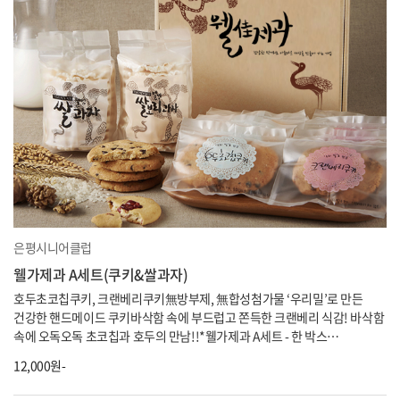
은평시니어클럽
웰가제과 A세트(쿠키&쌀과자)
호두초코칩쿠키, 크랜베리쿠키無방부제, 無합성첨가물 ‘우리밀’로 만든
건강한 핸드메이드 쿠키바삭함 속에 부드럽고 쫀득한 크랜베리 식감! 바삭함
속에 오독오독 초코칩과 호두의 만남!!*웰가제과 A세트 - 한 박스
12,000원구성품 : 웰빙쌀과자 1봉, 쌀보리과자 1봉, 호두초코칩쿠키 3봉,
12,000원-
크랜베리쿠키 3봉*웰가제과 B세트 - 한 박스 24,000원구성품 : 호...